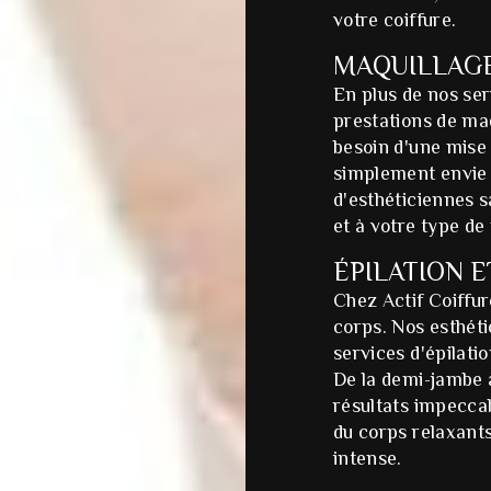
votre coiffure.
MAQUILLAGE
En plus de nos se
prestations de maq
besoin d'une mise
simplement envie 
d'esthéticiennes s
et à votre type de
ÉPILATION E
Chez Actif Coiffu
corps. Nos esthét
services d'épilati
De la demi-jambe à
résultats impeccab
du corps relaxants
intense.