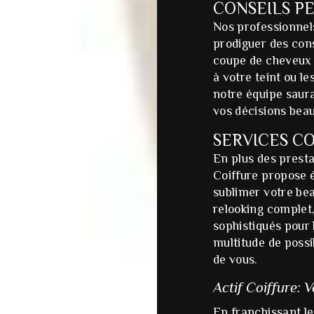
CONSEILS P
Nos professionnels
prodiguer des cons
coupe de cheveux 
à votre teint ou le
notre équipe saur
vos décisions beau
SERVICES C
En plus des presta
Coiffure propose 
sublimer votre be
relooking complet
sophistiqués pour
multitude de possi
de vous.
Actif Coiffure: 
En franchissant le