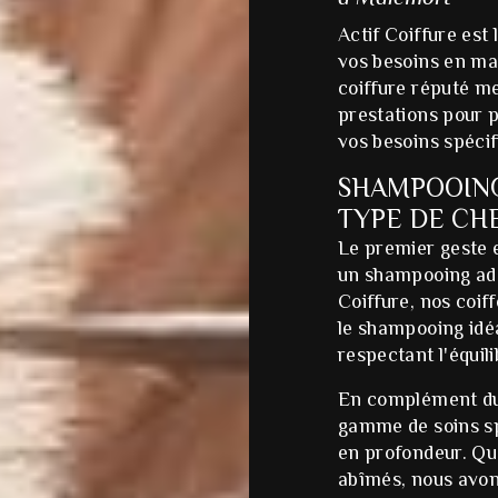
Actif Coiffure est
vos besoins en ma
coiffure réputé m
prestations pour p
vos besoins spécif
SHAMPOOING
TYPE DE CH
Le premier geste 
un shampooing ada
Coiffure, nos coif
le shampooing idé
respectant l'équil
En complément du
gamme de soins sp
en profondeur. Que
abîmés, nous avons