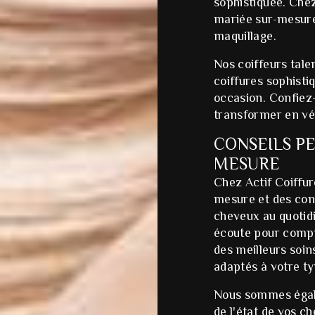
sophistiquée. Chez
mariée sur-mesure
maquillage.
Nos coiffeurs tal
coiffures sophist
occasion. Confiez
transformer en vér
CONSEILS PE
MESURE
Chez Actif Coiffure
mesure et des con
cheveux au quotidi
écoute pour compr
des meilleurs soin
adaptés à votre t
Nous sommes égale
de l'état de vos c