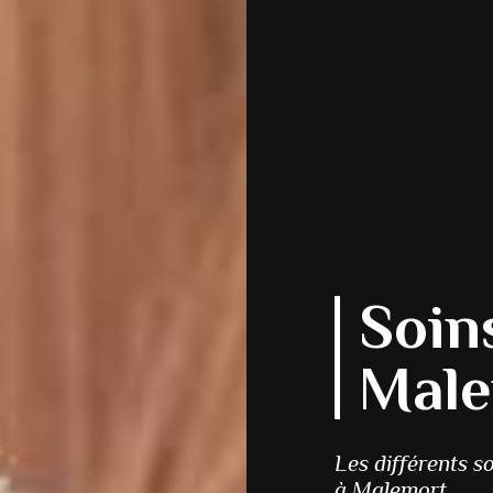
Soin
Male
Les différents s
à Malemort