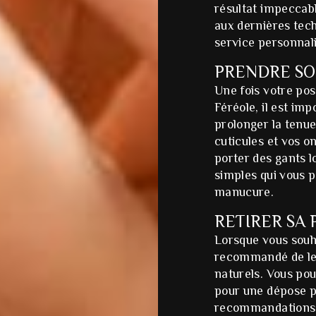
résultat impeccab
aux dernières tech
service personnal
PRENDRE SO
Une fois votre pos
Féréole, il est im
prolonger la tenue
cuticules et vos on
porter des gants 
simples qui vous 
manucure.
RETIRER SA
Lorsque vous souha
recommandé de le 
naturels. Vous po
pour une dépose pr
recommandations d