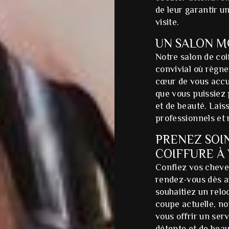
de leur garantir u
visite.
UN SALON M
Notre salon de coi
convivial où règne
cœur de vous accu
que vous puissiez
et de beauté. Lai
professionnels et 
PRENEZ SOI
COIFFURE À
Confiez vos cheveu
rendez-vous dès au
souhaitiez un rel
coupe actuelle, no
vous offrir un se
détente et de bea