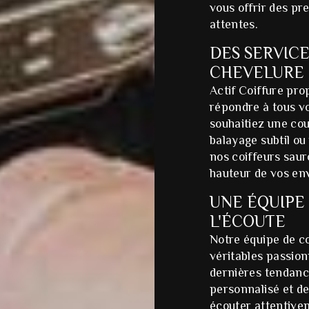
vous offrir des pre
attentes.
DES SERVICE
CHEVELURE
Actif Coiffure pr
répondre à tous v
souhaitiez une cou
balayage subtil o
nos coiffeurs sauro
hauteur de vos env
UNE ÉQUIPE 
L'ÉCOUTE
Notre équipe de c
véritables passion
dernières tendance
personnalisé et de
écouter attentivem