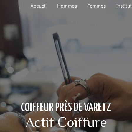
Accueil
Hommes
Femmes
Institu
COIFFEUR PRÈS DE VARETZ
Actif Coiffure